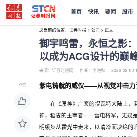
首页
快讯
要闻
股市
您当前的位置：
证券时报
>
公司
>
正文
御宇鸣雷，永恒之影：
以成为ACG设计的巅
来源：证券时报网
作者：李艳秋
2026-02-08 
紫电铸就的威仪——从视觉冲击力
点赞
在《原神》广袤的提瓦特大陆上，若
神，稻妻的主宰者——雷电将军，无疑是
明缓步从雷光中走来，以清冷而决绝的眼