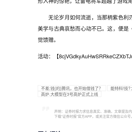
形入神的惊艳，让雷电将军超越了游戏角
无论岁月如何流逝，当那柄紫色利
美学与古典哀愁而心动不已。这，便是
觉馈赠。
活动：【
8cjVGdkyAuHwSRRkeCZXbTJ
不差;钱{的}腾讯，也开始借钱了？
能特科!技?
高炉.大模型在3号高炉正式上线
声明：证券时报力求信息真实、准确，文章提及内
下载“证券时报”官方APP，或关注官方微信公众