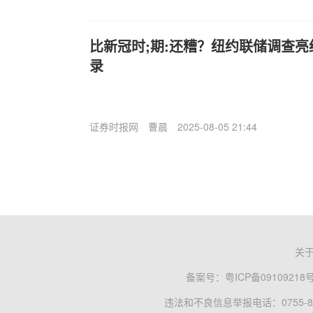
比新冠时;期:还糟？纽约联储调查亮
录
证券时报网
曹晨
2025-08-05 21:44
关
备案号：
粤ICP备09109218
违法和不良信息举报电话：0755-83