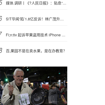
媒体.调研丨《?人民日报》：贴息“红包”撬动消费潜能
S!T华闻‘陷’1.8亿反诉！林广茂升级诉求：拒还5000万+索赔1.3亿，案件提级至海口中院
Fi;n:tiv 起诉苹果盗用技术 iPhone 15闻声价比老人机刷新记录！
百,果园不是在卖水果，是在办教育？