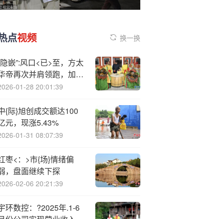
热点
视频
换一换
“隐嵌”:风口<已>至，方太
华帝再次并肩领跑，加速
行业升级
2026-01-28 20:01:39
中{际}旭创成交额达100
亿元，现涨5.43%
2026-01-31 08:07:39
红枣<：>市{场}情绪偏
弱，盘面继续下探
2026-02-06 20:21:39
宇环数控：?2025年.1-6