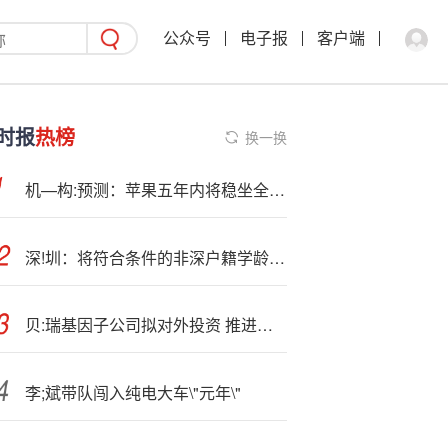
公众号
电子报
客户端
时报
热榜
换一换
机—构:预测：苹果五年内将稳坐全球智能手机市占率第一
深!圳：将符合条件的非深户籍学龄前儿童纳入居民医保范围
贝:瑞基因子公司拟对外投资 推进新生儿及儿童基因病一体化检测服务
李;斌带队闯入纯电大车\"元年\"